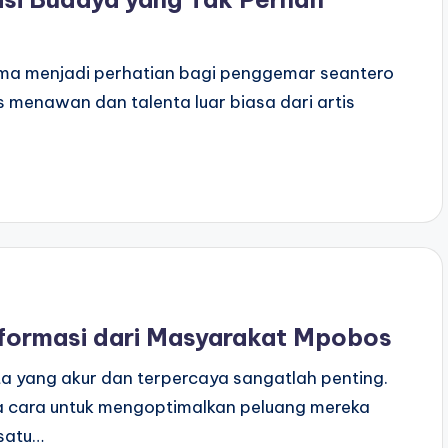
lama menjadi perhatian bagi penggemar seantero
tis menawan dan talenta luar biasa dari artis
 Informasi dari Masyarakat Mpobos
ata yang akur dan terpercaya sangatlah penting.
a cara untuk mengoptimalkan peluang mereka
satu…