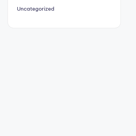
Uncategorized