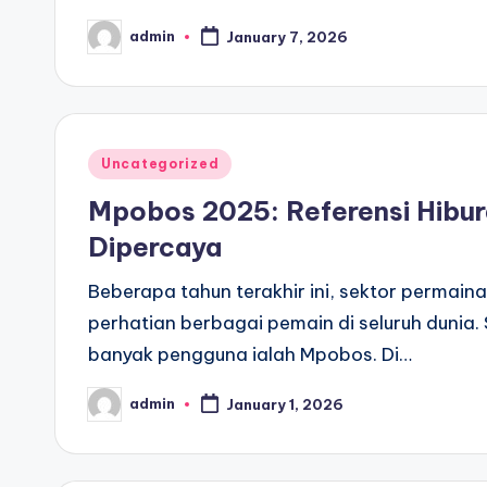
admin
January 7, 2026
Posted
by
Posted
Uncategorized
in
Mpobos 2025: Referensi Hibur
Dipercaya
Beberapa tahun terakhir ini, sektor permai
perhatian berbagai pemain di seluruh dunia. 
banyak pengguna ialah Mpobos. Di…
admin
January 1, 2026
Posted
by