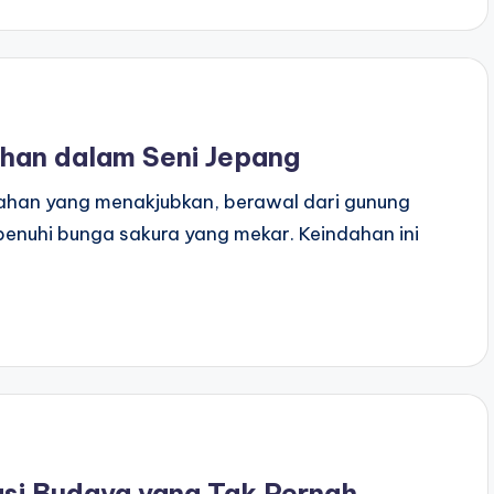
dahan dalam Seni Jepang
ahan yang menakjubkan, berawal dari gunung
penuhi bunga sakura yang mekar. Keindahan ini
asi Budaya yang Tak Pernah