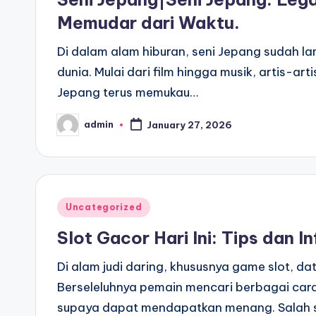
Memudar dari Waktu.
Di dalam alam hiburan, seni Jepang sudah 
dunia. Mulai dari film hingga musik, artis-ar
Jepang terus memukau…
admin
January 27, 2026
Posted
by
Posted
Uncategorized
in
Slot Gacor Hari Ini: Tips dan
Di alam judi daring, khususnya game slot, d
Berseleluhnya pemain mencari berbagai car
supaya dapat mendapatkan menang. Salah 