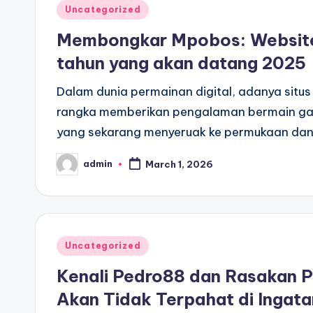
Posted
Uncategorized
in
Membongkar Mpobos: Website 
tahun yang akan datang 2025
Dalam dunia permainan digital, adanya situ
rangka memberikan pengalaman bermain ga
yang sekarang menyeruak ke permukaan da
admin
March 1, 2026
Posted
by
Posted
Uncategorized
in
Kenali Pedro88 dan Rasakan 
Akan Tidak Terpahat di Ingata