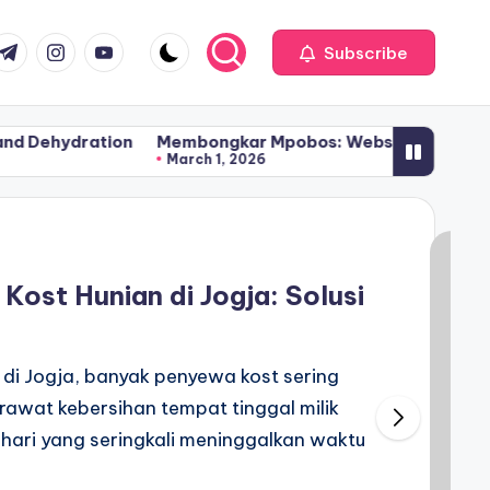
com
r.com
.me
instagram.com
youtube.com
Subscribe
ation
Membongkar Mpobos: Website Permainan Online Re
March 1, 2026
ost Hunian di Jogja: Solusi
 di Jogja, banyak penyewa kost sering
rawat kebersihan tempat tinggal milik
i-hari yang seringkali meninggalkan waktu