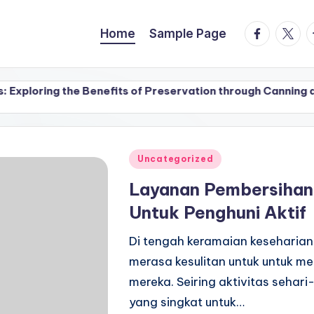
facebook.
twitte
t
Home
Sample Page
g the Benefits of Preservation through Canning and Dehydr
Posted
Uncategorized
in
Layanan Pembersihan K
Untuk Penghuni Aktif
Di tengah keramaian keseharian
merasa kesulitan untuk untuk me
mereka. Seiring aktivitas sehar
yang singkat untuk…