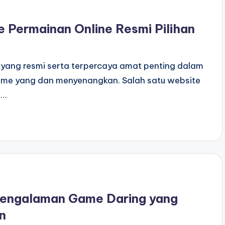
Permainan Online Resmi Pilihan
s yang resmi serta terpercaya amat penting dalam
me yang dan menyenangkan. Salah satu website
n…
Pengalaman Game Daring yang
n