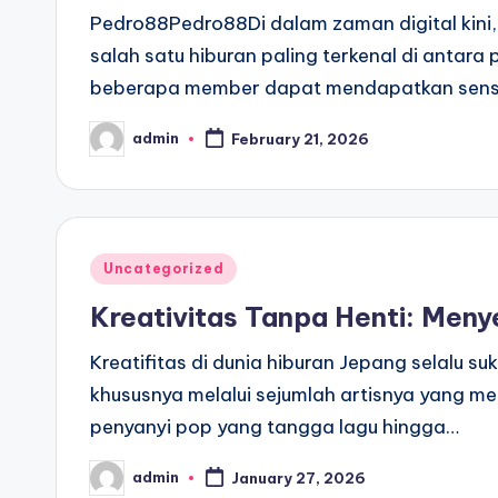
Pedro88Pedro88Di dalam zaman digital kini
salah satu hiburan paling terkenal di antara
beberapa member dapat mendapatkan sens
admin
February 21, 2026
Posted
by
Posted
Uncategorized
in
Kreativitas Tanpa Henti: Menye
Kreatifitas di dunia hiburan Jepang selalu s
khususnya melalui sejumlah artisnya yang mem
penyanyi pop yang tangga lagu hingga…
admin
January 27, 2026
Posted