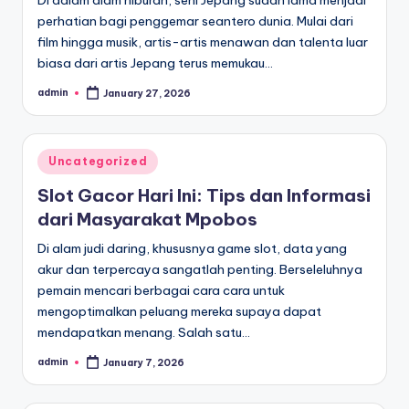
Di dalam alam hiburan, seni Jepang sudah lama menjadi
perhatian bagi penggemar seantero dunia. Mulai dari
film hingga musik, artis-artis menawan dan talenta luar
biasa dari artis Jepang terus memukau…
admin
January 27, 2026
Posted
by
Posted
Uncategorized
in
Slot Gacor Hari Ini: Tips dan Informasi
dari Masyarakat Mpobos
Di alam judi daring, khususnya game slot, data yang
akur dan terpercaya sangatlah penting. Berseleluhnya
pemain mencari berbagai cara cara untuk
mengoptimalkan peluang mereka supaya dapat
mendapatkan menang. Salah satu…
admin
January 7, 2026
Posted
by