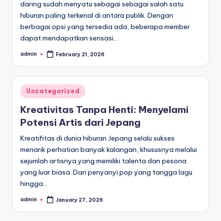
daring sudah menyatu sebagai sebagai salah satu
hiburan paling terkenal di antara publik. Dengan
berbagai opsi yang tersedia ada, beberapa member
dapat mendapatkan sensasi…
admin
February 21, 2026
Posted
by
Posted
Uncategorized
in
Kreativitas Tanpa Henti: Menyelami
Potensi Artis dari Jepang
Kreatifitas di dunia hiburan Jepang selalu sukses
menarik perhatian banyak kalangan, khususnya melalui
sejumlah artisnya yang memiliki talenta dan pesona
yang luar biasa. Dari penyanyi pop yang tangga lagu
hingga…
admin
January 27, 2026
Posted
by