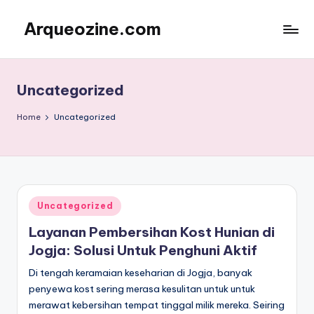
Arqueozine.com
Skip
to
Blog
content
Informasi
Terbaru
Uncategorized
Home
Uncategorized
Posted
Uncategorized
in
Layanan Pembersihan Kost Hunian di
Jogja: Solusi Untuk Penghuni Aktif
Di tengah keramaian keseharian di Jogja, banyak
penyewa kost sering merasa kesulitan untuk untuk
merawat kebersihan tempat tinggal milik mereka. Seiring