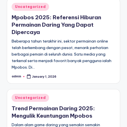
Posted
Uncategorized
in
Mpobos 2025: Referensi Hiburan
Permainan Daring Yang Dapat
Dipercaya
Beberapa tahun terakhir ini, sektor permainan online
telah berkembang dengan pesat, menarik perhatian
berbagai pemain di seluruh dunia. Satu media yang
terkenal serta menjadi favorit banyak pengguna ialah
Mpobos. Di…
admin
January 1, 2026
Posted
by
Posted
Uncategorized
in
Trend Permainan Daring 2025:
Mengulik Keuntungan Mpobos
Dalam alam game daring yang semakin semakin