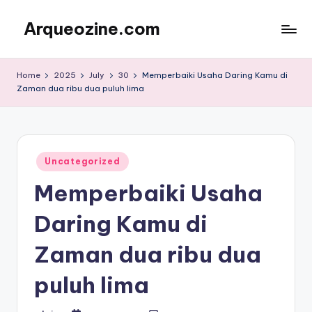
Arqueozine.com
Skip
to
Blog
content
Informasi
Home
2025
July
30
Memperbaiki Usaha Daring Kamu di
Terbaru
Zaman dua ribu dua puluh lima
Posted
Uncategorized
in
Memperbaiki Usaha
Daring Kamu di
Zaman dua ribu dua
puluh lima