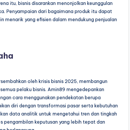
ena itu, bisnis disarankan menonjolkan keunggulan
ka. Penyampaian dari bagaimana produk itu dapat
n menarik yang efisien dalam mendukung penjualan
aha
rsembahkan oleh krisis bisnis 2025, membangun
tuk semua pelaku bisnis. Amin89 mengedepankan
Dengan cara menggunakan pendekatan berupa
ikan diri dengan transformasi pasar serta kebutuhan
n data analitik untuk mengetahui tren dan tingkah
s pengambilan keputusan yang lebih tepat dan