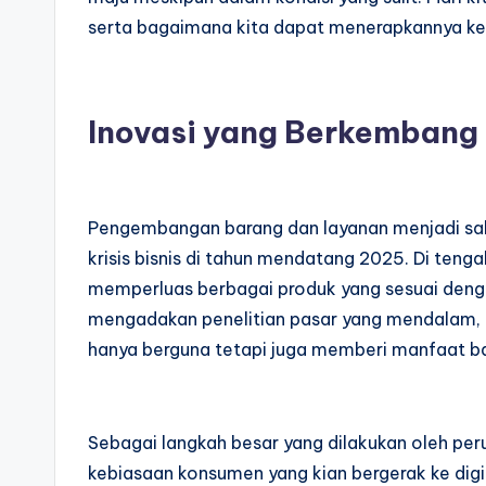
serta bagaimana kita dapat menerapkannya ke d
Inovasi yang Berkembang
Pengembangan barang dan layanan menjadi sa
krisis bisnis di tahun mendatang 2025. Di ten
memperluas berbagai produk yang sesuai denga
mengadakan penelitian pasar yang mendalam, p
hanya berguna tetapi juga memberi manfaat b
Sebagai langkah besar yang dilakukan oleh pe
kebiasaan konsumen yang kian bergerak ke digi