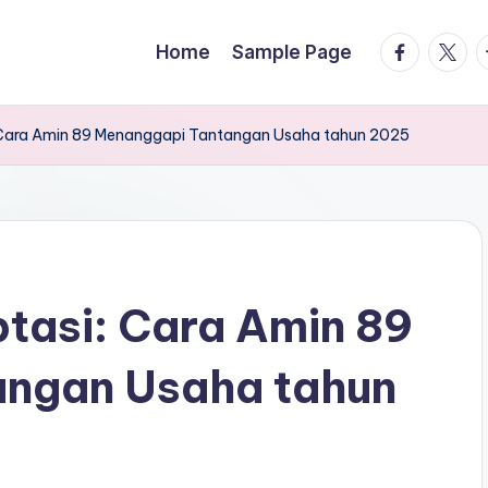
facebook.
twitte
t
Home
Sample Page
: Cara Amin 89 Menanggapi Tantangan Usaha tahun 2025
ptasi: Cara Amin 89
ngan Usaha tahun