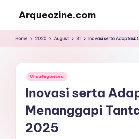
Arqueozine.com
Skip
to
Blog
content
Informasi
Home
2025
August
31
Inovasi serta Adaptasi
Terbaru
Posted
Uncategorized
in
Inovasi serta Ada
Menanggapi Tanta
2025