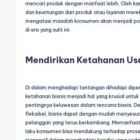
mencari produk dengan manfaat lebih. Oleh kar
dan keuntungan dari produk atau layanan mere
mengatasi masalah konsumen akan menjadi poi
di era yang sulit ini.
Mendirikan Ketahanan Us
Di dalam menghadapi tantangan dihadapi dipe
ketahanan bisnis menjadi hal yang krusial un
pentingnya keluwesan dalam rencana bisnis. 
fleksibel, bisnis dapat dengan mudah menyesua
pelanggan yang terus berkembang. Memanfaatka
laku konsumen bisa mendukung terhadap prose