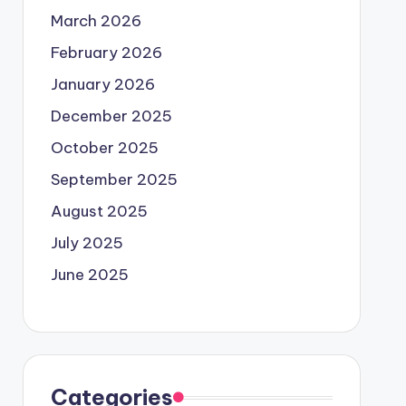
March 2026
February 2026
January 2026
December 2025
October 2025
September 2025
August 2025
July 2025
June 2025
Categories