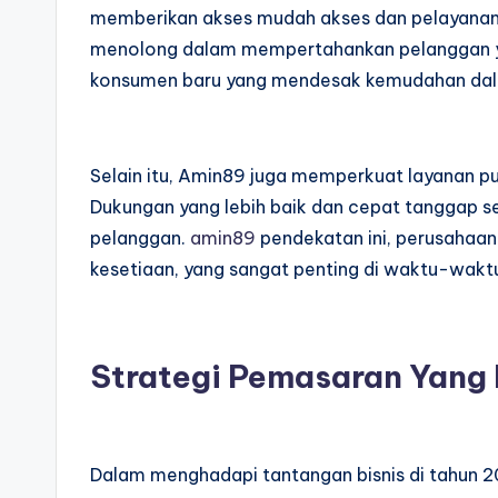
memberikan akses mudah akses dan pelayanan ya
menolong dalam mempertahankan pelanggan yan
konsumen baru yang mendesak kemudahan dala
Selain itu, Amin89 juga memperkuat layanan pur
Dukungan yang lebih baik dan cepat tanggap s
pelanggan.
amin89
pendekatan ini, perusahaa
kesetiaan, yang sangat penting di waktu-waktu 
Strategi Pemasaran Yang
Dalam menghadapi tantangan bisnis di tahun 2