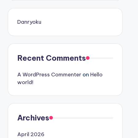
Danryoku
Recent Comments
A WordPress Commenter
on
Hello
world!
Archives
April 2026